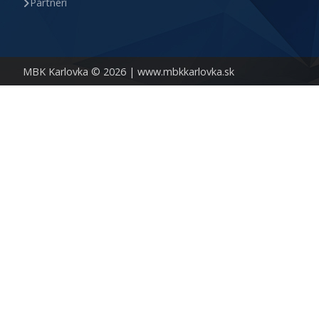
Partneri
MBK Karlovka © 2026 |
www.mbkkarlovka.sk