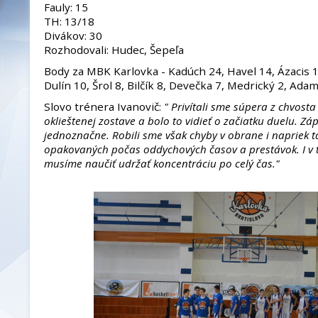
Fauly: 15
TH: 13/18
Divákov: 30
Rozhodovali: Hudec, Šepeľa
Body za MBK Karlovka - Kadúch 24, Havel 14, Ázacis 1
Dulín 10, Šrol 8, Bilčík 8, Devečka 7, Medrický 2, Ada
Slovo trénera Ivanovič:
" Privítali sme súpera z chvosta 
oklieštenej zostave a bolo to vidieť o začiatku duelu. Zá
jednoznačne. Robili sme však chyby v obrane i napriek 
opakovaných počas oddychových časov a prestávok. I v 
musíme naučiť udržať koncentráciu po celý čas."