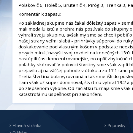
Polakovič 6, Holeš 5, Brutenič 4, Piróg 3, Trenka 3, Pa
Komentár k zápasu:
Po základnej skupine nás čakal dôležitý zápas v semif
mali medailu istú a prehra nás posúvala do skupiny o
vyhrali svoju skupinu, avšak my sme sa chceli pobiť o 
našej strany veľmi slabá - prihrávky súperovi do ruky
doskakovanie pod vlastným košom v podstate neexist
prvých minúť navýšil svoj rozdiel na konečných 13:0.
nastúpili čosi koncentrovanejšie, no opäť zbytočné ch
poľahky skórovať. V polovici štvrtiny sme však zapli h
prejavilo aj na väčšej pohode v útoku a zo 17:1 sme po
Tretia štvrtina bola vyrovnaná a tak sme išli do posl
Tam však už súper dominoval, štvrtinu vyhral 19:2 a j
po zlepšenom výkone. Od začiatku turnaja sme však n
katastrofálnu úspešnosť pri zakončení.
Hlavná stránka
Prípravky
O klube