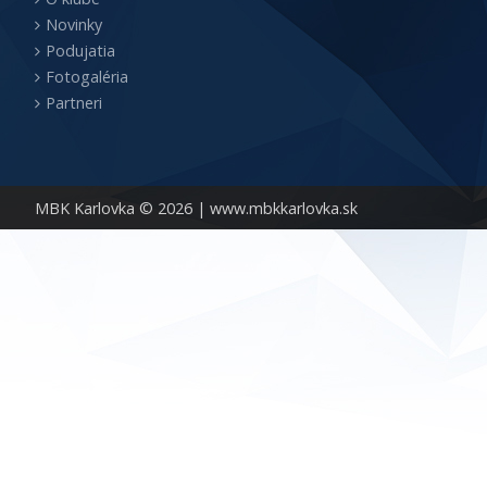
Novinky
Podujatia
Fotogaléria
Partneri
MBK Karlovka © 2026 |
www.mbkkarlovka.sk