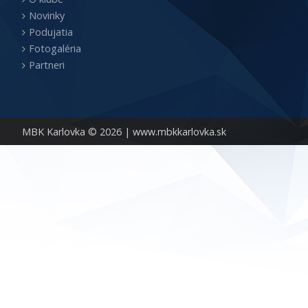
Novinky
Podujatia
Fotogaléria
Partneri
MBK Karlovka © 2026 |
www.mbkkarlovka.sk