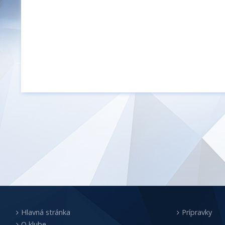
Hlavná stránka
Prípravky
O klube