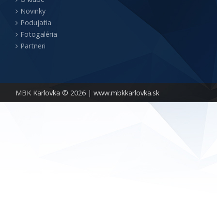
Novinky
Podujatia
Fotogaléria
Partneri
MBK Karlovka © 2026 |
www.mbkkarlovka.sk