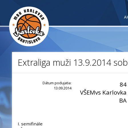
A
Extraliga muži 13.9.2014 so
Dátum podujatia:
84
13.09.2014
VŠEMvs Karlovka
BA
I. semifinále