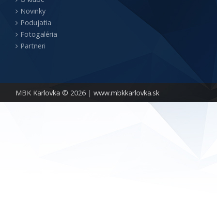
Novinky
Podujatia
Fotogaléria
Partneri
MBK Karlovka © 2026 |
www.mbkkarlovka.sk