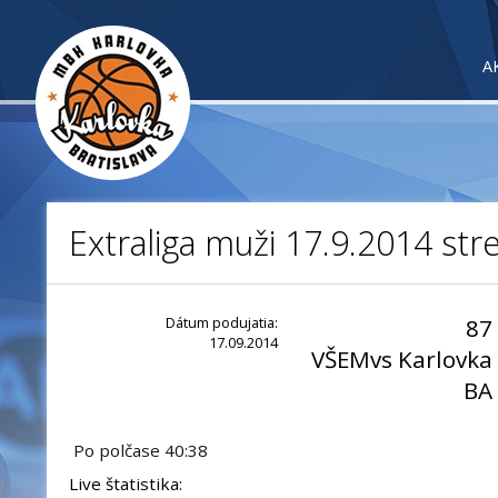
A
Extraliga muži 17.9.2014 str
Dátum podujatia:
87
17.09.2014
VŠEMvs Karlovka
BA
Po polčase 40:38
Live štatistika: