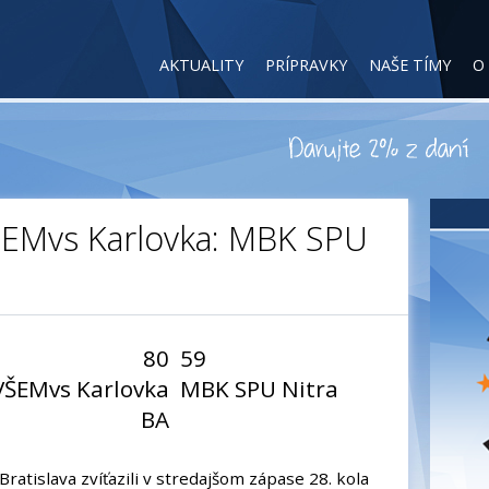
AKTUALITY
PRÍPRAVKY
NAŠE TÍMY
O
EMvs Karlovka: MBK SPU
80
59
VŠEMvs Karlovka
MBK SPU Nitra
BA
ratislava zvíťazili v stredajšom zápase 28. kola