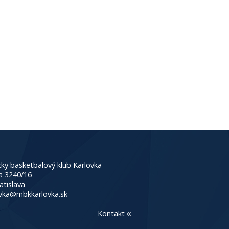
ky basketbalový klub Karlovka
a 3240/16
atislava
vka@mbkkarlovka.sk
Kontakt