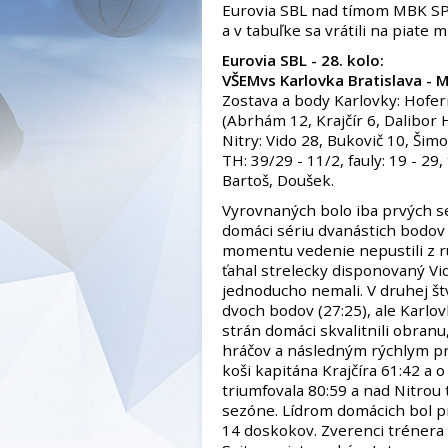
Eurovia SBL nad tímom MBK SPU 
a v tabuľke sa vrátili na piate m
Eurovia SBL - 28. kolo:
VŠEMvs Karlovka Bratislava - MB
Zostava a body Karlovky: Hoferic
(Abrhám 12, Krajčír 6, Dalibor 
Nitry: Vido 28, Bukovič 10, Šimo
TH: 39/29 - 11/2, fauly: 19 - 29
Bartoš, Doušek.
Vyrovnaných bolo iba prvých s
domáci sériu dvanástich bodov z
momentu vedenie nepustili z rúk
ťahal strelecky disponovaný Vid
jednoducho nemali. V druhej štv
dvoch bodov (27:25), ale Karlo
strán domáci skvalitnili obranu
hráčov a následným rýchlym pr
koši kapitána Krajčíra 61:42 a
triumfovala 80:59 a nad Nitrou 
sezóne. Lídrom domácich bol pi
14 doskokov. Zverenci trénera 