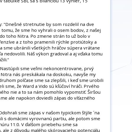
 tabuľke SBL sa s bilanciou 13 výhier, 15
y: "Dnešné stretnutie by som rozdelil na dve
ek tomu, že sme ho vyhrali o osem bodov, z našej
a do toho Nitra. Po zmene strán to už bolo v
enzíve a z toho pramenili rýchle protiútoky a
a sme ubránili všetkých hráčov súpera vrátane
a nedovolili. Náš výkon gradoval a aj vďaka tomu
ili.“
: "Nastúpili sme veľmi nekoncentrovane, prvý
ý, Nitra nás preskákala na doskoku, navyše my
 druhom polčase sme sa zlepšili, i keď sme urobili
li sme, že Ward a Vido sú kľúčoví hráči. Prvého
uhého nie a to sa nám pomohlo vypomstiť. Širšou
sme ale napokon doviedli zápas do víťazného
Odohrali sme zápas v našom typickom štýle ´na
ali s domácimi vyrovnanú partiu, ale potom sme
núru 11:0. V ďalšom priebehu sme sa
a, ale z dôvodu malého skórovacieho potenciálu