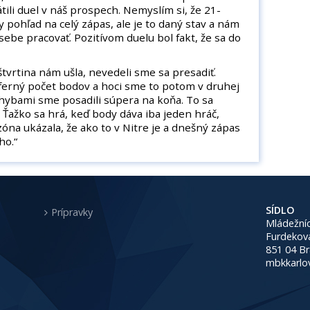
ili duel v náš prospech. Nemyslím si, že 21-
y pohľad na celý zápas, ale je to daný stav a nám
 sebe pracovať. Pozitívom duelu bol fakt, že sa do
štvrtina nám ušla, nevedeli sme sa presadiť.
ferný počet bodov a hoci sme to potom v druhej
 chybami sme posadili súpera na koňa. To sa
 Ťažko sa hrá, keď body dáva iba jeden hráč,
zóna ukázala, že ako to v Nitre je a dnešný zápas
ho.“
SÍDLO
Prípravky
Mládežníc
Furdekov
851 04 Br
mbkkarlo