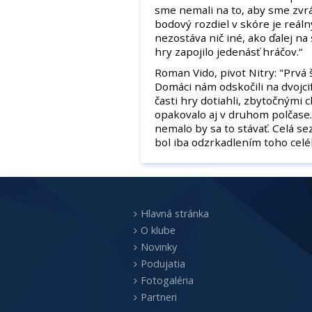
sme nemali na to, aby sme zvrát
bodový rozdiel v skóre je reáln
nezostáva nič iné, ako ďalej na
hry zapojilo jedenásť hráčov.“
Roman Vido, pivot Nitry: "Prvá 
Domáci nám odskočili na dvojci
časti hry dotiahli, zbytočnými
opakovalo aj v druhom polčase.
nemalo by sa to stávať. Celá se
bol iba odzrkadlením toho celé
Hlavná stránka
O klube
Novinky
Podujatia
Fotogaléria
Partneri