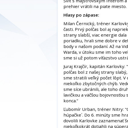
Svit s majstrovským Interom a v
prehier vrátili na piate miesto.
Hlasy po zápase:
Milan Černický, tréner Karlovk
časti. Prvý polčas bol aj napri
strany slabší, viac energie dal
poriadku, hrali sme dobre v def
body v našom podaní. Až na Vid
Warda, v útoku sme im toho veľ
sme si už potom víťazstvo ustráž
Juraj Krajčír, kapitán Karlovky
polčas bol z našej strany slab
sme stratili veľký počet lôpt. V
niekoľko zbytočných chýb. Vede
sme síce ubránili, ale toho dr
lavičkou a väčšou bojovnosťou 
konca.“
Ľubomír Urban, tréner Nitry: "
húpačke´. Do 6. minúty sme hr
dovolili Karlovke zaznamenať š
niekoľkokrát dotiahli na súper