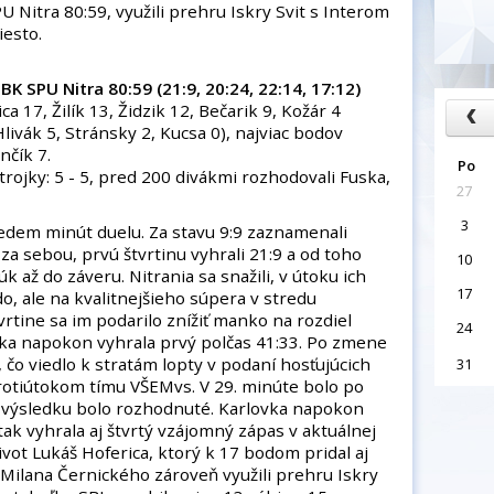
Nitra 80:59, využili prehru Iskry Svit s Interom
iesto.
K SPU Nitra 80:59 (21:9, 20:24, 22:14, 17:12)
a 17, Žilík 13, Židzik 12, Bečarik 9, Kožár 4
Hlivák 5, Stránsky 2, Kucsa 0), najviac bodov
nčík 7.
Po
, trojky: 5 - 5, pred 200 divákmi rozhodovali Fuska,
27
3
edem minút duelu. Za stavu 9:9 zaznamenali
a sebou, prvú štvrtinu vyhrali 21:9 a od toho
10
 až do záveru. Nitrania sa snažili, v útoku ich
17
o, ale na kvalitnejšieho súpera v stredu
rtine sa im podarilo znížiť manko na rozdiel
24
vka napokon vyhrala prvý polčas 41:33. Po zmene
, čo viedlo k stratám lopty v podaní hosťujúcich
31
otiútokom tímu VŠEMvs. V 29. minúte bolo po
 o výsledku bolo rozhodnuté. Karlovka napokon
tak vyhrala aj štvrtý vzájomný zápas v aktuálnej
vot Lukáš Hoferica, ktorý k 17 bodom pridal aj
Milana Černického zároveň využili prehru Iskry