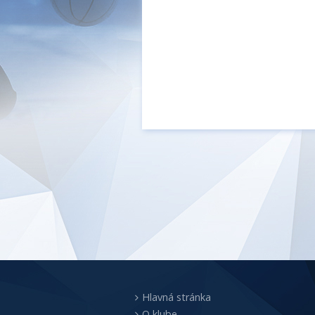
Hlavná stránka
O klube