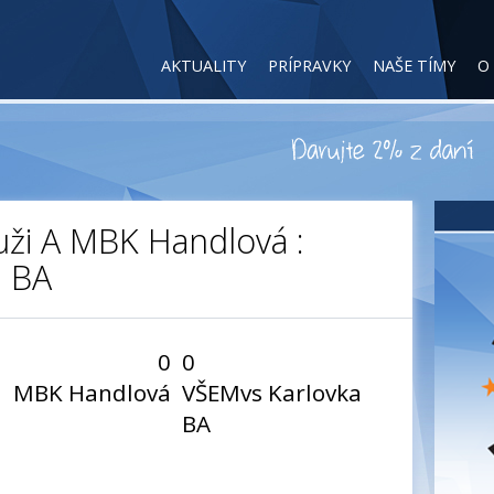
AKTUALITY
PRÍPRAVKY
NAŠE TÍMY
O
ži A MBK Handlová :
a BA
0
0
MBK Handlová
VŠEMvs Karlovka
BA