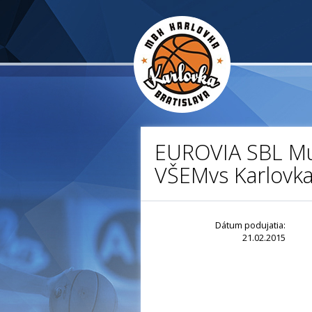
EUROVIA SBL Mu
VŠEMvs Karlovk
Dátum podujatia:
21.02.2015