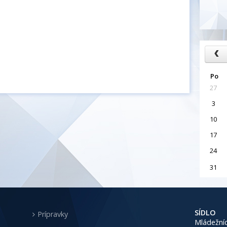
Po
27
3
10
17
24
31
SÍDLO
Prípravky
Mládežníc