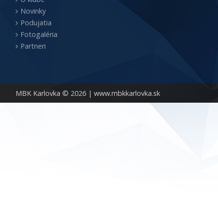
Novinky
Podujatia
Fotogaléria
Partneri
MBK Karlovka © 2026 |
www.mbkkarlovka.sk