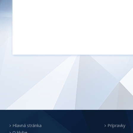
Hlavná stránka
Prípravky
O klube