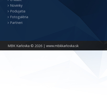
Novinky
Podujatia
Fotogaléria
Partneri
MBK Karlovka © 2026 |
www.mbkkarlovka.sk