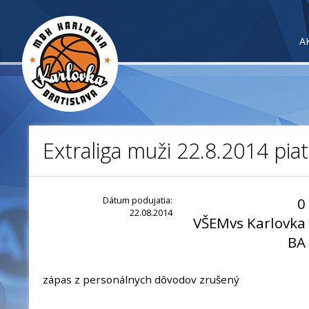
A
Extraliga muži 22.8.2014 pia
Dátum podujatia:
0
22.08.2014
VŠEMvs Karlovka
BA
zápas z personálnych dôvodov zrušený