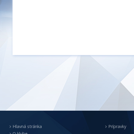
Hlavná stránka
Prípravky
O klube