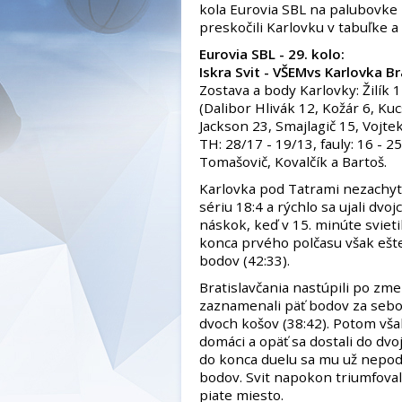
kola Eurovia SBL na palubovke I
preskočili Karlovku v tabuľke a 
Eurovia SBL - 29. kolo:
Iskra Svit - VŠEMvs Karlovka Br
Zostava a body Karlovky: Žilík 
(Dalibor Hlivák 12, Kožár 6, Kucs
Jackson 23, Smajlagič 15, Vojtek
TH: 28/17 - 19/13, fauly: 16 - 2
Tomašovič, Kovalčík a Bartoš.
Karlovka pod Tatrami nezachyti
sériu 18:4 a rýchlo sa ujali dvo
náskok, keď v 15. minúte svieti
konca prvého polčasu však ešte 
bodov (42:33).
Bratislavčania nastúpili po zme
zaznamenali päť bodov za sebou
dvoch košov (38:42). Potom však
domáci a opäť sa dostali do dvo
do konca duelu sa mu už nepoda
bodov. Svit napokon triumfoval
piate miesto.