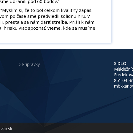
me ubránili pod 60 bodov.“
"Myslím si, že to bol celkom kvalitný zápas.
vom polčase sme predviedli solídnu hru. V
 prestala sa nám dariť streľba. Prišli k nám
na ihrisku viac spoznať. Vieme, kde sa musíme
SÍDLO
Prípravky
Mládežníc
Furdekov
851 04 Br
mbkkarlo
vka.sk