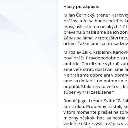
Hlasy po zápase:
Milan Černický, tréner Karlovky
hráčov, a že sa bude chcieť nal
lepší, ušli nám na nejakých 17
prevahu. Snažili sme sa ich zóno
Zápas sa lámal v tretej štvrtine
učíme. Ťažko sme sa presadzov
Miroslav Žilík, krídelník Karlovk
noví hráči. Pravdepodobne sa u
ambície. Chceli sme vyhrať, zab
sme veľa strát, dostávali sme ľ
Nehrali sme dobre ani v obrane
sme sa dotiahli, no potom sme 
odpútal. Stálo nás to veľa síl, k
súper vyhral zaslúžene.“
Rudolf Jugo, tréner Svitu: "Za
kontrolou. Problémy nastali, ke
v tom momente prešiel na zóno
mierny náskok, hoci sa hostia n
vedenie ešte zvýšili a zápas v