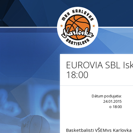
EUROVIA SBL Isk
18:00
Dátum podujatia:
24.01.2015
o 18:00
Basketbalisti VŠEMvs Karlovka 