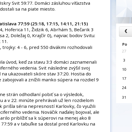
skry Svit 59:77. Domáci zásluhou víťazstva
dostali sa na piate miesto.
atislava 77:59 (25:18, 17:15, 14:11, 21:15)
14, Hoferica 11, Židzik 6, Abrhám 5, Bečarik 3
a 2, Doležaj 0, Krajčír 0), najviac bodov Svitu:
 11.
Po
5, trojky: 4 - 6, pred 550 divákmi rozhodovali
27
3
la úvod, keď za stavu 3:3 domáci zaznamenali
jciferného vedenia. Svit následne zvýšil svoj
10
l na ukazovateli skóre stav 37:20. Hostia do
17
zabojovali a znížili manko súpera na rozdiel 9
24
ne strán odhodlaní pobiť sa o výsledok,
31
 a v 22. minúte prehrávali už len rozdielom
 prišla séria nepresností Karlovky, čo využili
jciferného vedenia. Nováčik naďalej bojoval, ale
rilo priblížiť sa k súperovi na menej ako 8
 77:59 a v tabuľke sa dostal pred Karlovku na