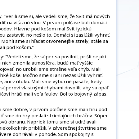
: "Verili sme si, ale vedeli sme, že Svit má nových
adiť na víťaznú vlnu. V prvom polčase boli domáci
 bodov. Hlavne pod košom mal Svit fyzickú
u zastaviť, no nešlo to. Domáci si zaslúžili vyhrať.
. Mohli sme si hľadať otvorenejšie strely, stále sa
ali pod košom.“
y: "Vedeli sme, že súper sa posilnil, prišli nejakí
 nich zmenila atmosféra, budú mať vyššie
ojovať, no urobili sme strašne veľa chýb. Mali
ahké koše. Možno sme si ani nezaslúžili vyhrať.
, ani v útoku. Mali sme výborné pasáže, kedy
súperovi vlastnými chybami dovolili, aby sa opäť
ľúčoví hráči mali veľa faulov. Bol to bojovný zápas,
čali sme dobre, v prvom polčase sme mali hru pod
ď sme do hry poslali striedajúcich hráčov. Súper
vú obranu. Napriek tomu sme si udržiavali
iekoľkokrát priblížili. V záverečnej štvrtine sme
 závere dohrávali v pohode. Som spokojný s