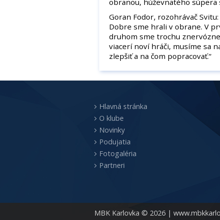
obranou, húževnatého súpera s
Goran Fodor, rozohrávač Svitu: 
Dobre sme hrali v obrane. V pr
druhom sme trochu znervózneli,
viacerí noví hráči, musíme sa 
zlepšiť a na čom popracovať.“
Hlavná stránka
O klube
Novinky
Podujatia
Fotogaléria
Partneri
MBK Karlovka © 2026 |
www.mbkkarlo