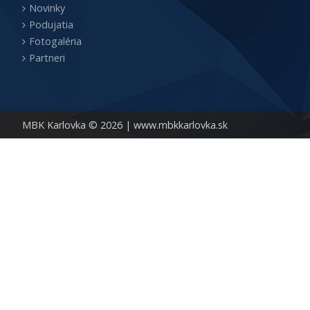
Novinky
Podujatia
Fotogaléria
Partneri
MBK Karlovka © 2026 |
www.mbkkarlovka.sk