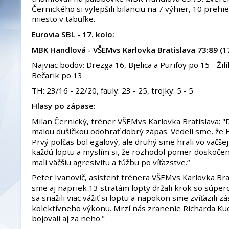
Černického si vylepšili bilanciu na 7 výhier, 10 prehier
miesto v tabuľke.
Eurovia SBL - 17. kolo:
MBK Handlová - VŠEMvs Karlovka Bratislava 73:89 (17:
Najviac bodov: Drezga 16, Bjelica a Purifoy po 15 - Žilí
Bečarik po 13.
TH: 23/16 - 22/20, fauly: 23 - 25, trojky: 5 - 5
Hlasy po zápase:
Milan Černický, tréner VŠEMvs Karlovka Bratislava: "D
malou dušičkou odohrať dobrý zápas. Vedeli sme, že 
Prvý polčas bol egalový, ale druhý sme hrali vo väčše
každú loptu a myslím si, že rozhodol pomer doskočen
mali väčšiu agresivitu a túžbu po víťazstve.“
Peter Ivanovič, asistent trénera VŠEMvs Karlovka Bra
sme aj napriek 13 stratám lopty držali krok so súp
sa snažili viac vážiť si loptu a napokon sme zvíťazili 
kolektívneho výkonu. Mrzí nás zranenie Richarda Kucs
bojovali aj za neho."