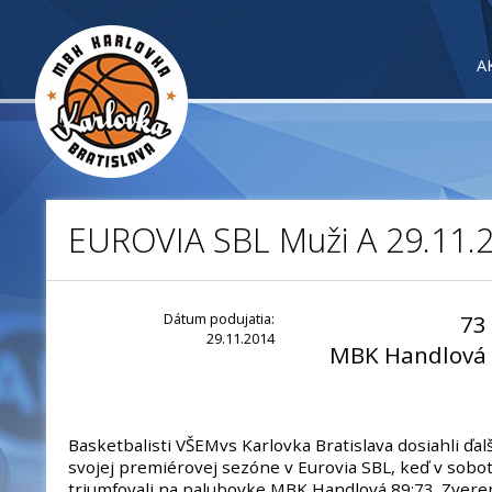
A
EUROVIA SBL Muži A 29.11.
Dátum podujatia:
73
29.11.2014
MBK Handlová
Basketbalisti VŠEMvs Karlovka Bratislava dosiahli ďal
svojej premiérovej sezóne v Eurovia SBL, keď v sobo
triumfovali na palubovke MBK Handlová 89:73. Zvere