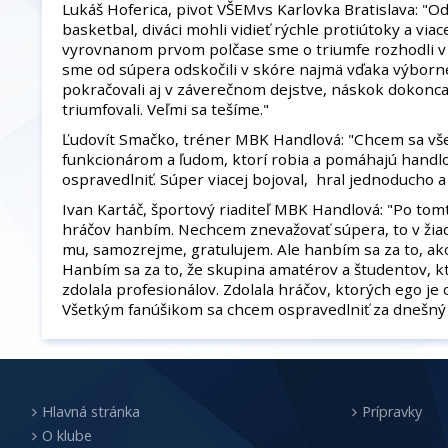
Lukáš Hoferica, pivot VŠEMvs Karlovka Bratislava: "Od
basketbal, diváci mohli vidieť rýchle protiútoky a via
vyrovnanom prvom polčase sme o triumfe rozhodli v tr
sme od súpera odskočili v skóre najmä vďaka výborn
pokračovali aj v záverečnom dejstve, náskok dokonca 
triumfovali. Veľmi sa tešíme."
Ľudovít Smačko, tréner MBK Handlová: "Chcem sa vš
funkcionárom a ľudom, ktorí robia a pomáhajú hand
ospravedlniť. Súper viacej bojoval, hral jednoducho a 
Ivan Kartáč, športový riaditeľ MBK Handlová: "Po tom
hráčov hanbím. Nechcem znevažovať súpera, to v žia
mu, samozrejme, gratulujem. Ale hanbím sa za to, ako 
Hanbím sa za to, že skupina amatérov a študentov, kto
zdolala profesionálov. Zdolala hráčov, ktorých ego je o
Všetkým fanúšikom sa chcem ospravedlniť za dnešný 
Hlavná stránka
Prípravky
O klube