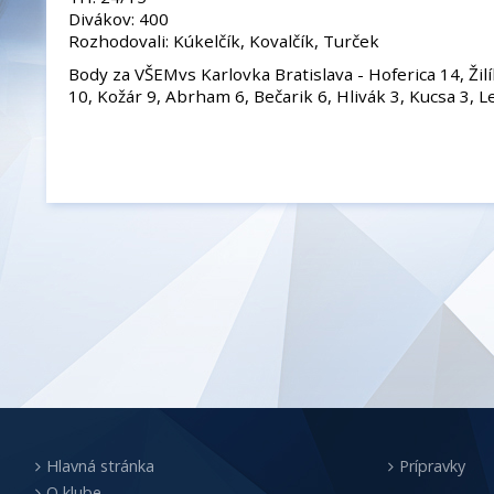
Divákov: 400
Rozhodovali: Kúkelčík, Kovalčík, Turček
Body za VŠEMvs Karlovka Bratislava - Hoferica 14, Žil
10, Kožár 9, Abrham 6, Bečarik 6, Hlivák 3, Kucsa 3, 
Hlavná stránka
Prípravky
O klube