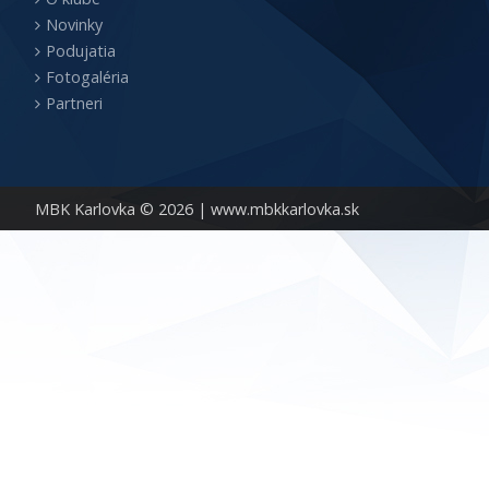
Novinky
Podujatia
Fotogaléria
Partneri
MBK Karlovka © 2026 |
www.mbkkarlovka.sk