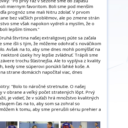
ovky: "Po prvý raz v sezóne sme do zápasu
 boli miernym favoritom. Boli sme pod menším
dľa prognóz sme mali Nitru zdolať. V prvom
 stane bez väčších problémov, ale po zmene strán
ťazstvo sme však napokon vydreli a myslím, že o
oli lepším tímom."
ruhá štvrtina našej extraligovej púte sa začala
e sme išli s tým, že môžeme odohrať s nováčikom
dilo. Avšak na to, aby sme dnes mohli pomýšľať na
 niektoré úseky hry lepšie zvládnuť. Trápili sme
závere trochu šťastnejšia. Ale to vyplýva z kvality
ch, kedy sme súperovi ponúkli ľahké koše. A
na strane domácich napočítal viac, dnes
itry: "Bolo to náročné stretnutie. O našej
 v obrane a veľký počet stratených lôpt. Prvý
žil, je vidieť, že v súťaži hrá množstvo kvalitných
ebujem čas na to, aby som sa zohral so
môžem k tomu, aby sme prerušili sériu prehier a