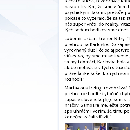
Richard Kucsa, rozohrávač Karl
nastúpili s tým, že sme v ňom
psychickým tlakom, pretože po
polčase to vyzeralo, že sa tak
nás súper vrátil do reality. Ví
tých sedem bodíkov sme dnes b
Ľubomír Urban, tréner Nitry: "D
prehrou na Karlovke. Do zápas
vyrovnaný duel, čo sa aj potvr
víťazstvo, by sme museli vedieť
sa my i domáci, Karlovka bola v 
alebo motivácie v tých situáciá
práve ľahké koše, ktorých som 
rozhodli."
Martavious Irving, rozohrávač N
prehre rozhodli zbytočné chyby
zápas v slovenskej lige som si u
hráčov. Samozrejme, ešte potr
spoluhráčmi. Verím, že tímu po
konečne začali víťaziť."