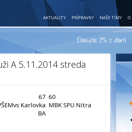
AKTUALITY
PRÍPRAVKY
NAŠE TÍMY
O
i A 5.11.2014 streda
67
60
VŠEMvs Karlovka
MBK SPU Nitra
BA