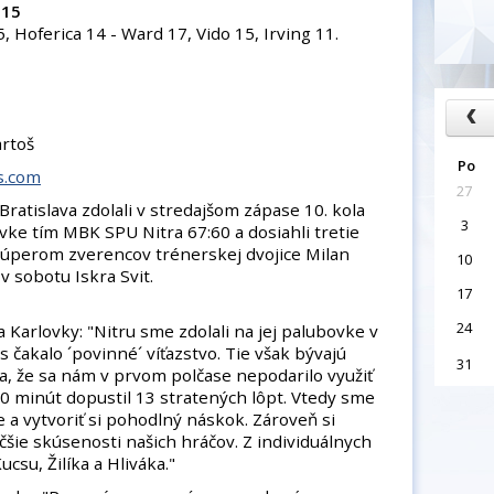
:15
5, Hoferica 14 - Ward 17, Vido 15, Irving 11.
artoš
Po
ts.com
27
ratislava zdolali v stredajšom zápase 10. kola
3
ke tím MBK SPU Nitra 67:60 a dosiahli tretie
 súperom zverencov trénerskej dvojice Milan
10
v sobotu Iskra Svit.
17
24
a Karlovky: "Nitru sme zdolali na jej palubovke v
 čakalo ´povinné´ víťazstvo. Tie však bývajú
31
oda, že sa nám v prvom polčase nepodarilo využiť
20 minút dopustil 13 stratených lôpt. Vtedy sme
e a vytvoriť si pohodlný náskok. Zároveň si
čšie skúsenosti našich hráčov. Z individuálnych
csu, Žilíka a Hliváka."