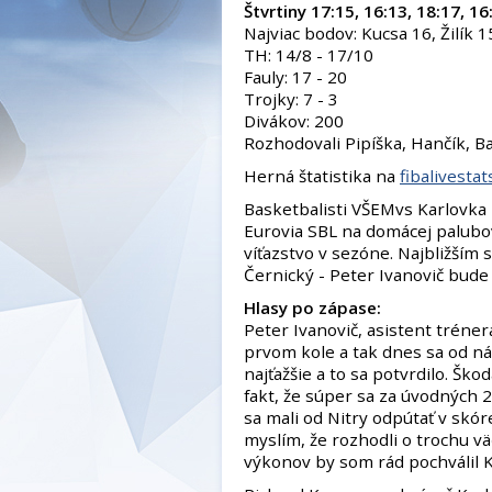
Štvrtiny 17:15, 16:13, 18:17, 16
Najviac bodov: Kucsa 16, Žilík 1
TH: 14/8 - 17/10
Fauly: 17 - 20
Trojky: 7 - 3
Divákov: 200
Rozhodovali Pipíška, Hančík, B
Herná štatistika na
fibalivesta
Basketbalisti VŠEMvs Karlovka B
Eurovia SBL na domácej palubov
víťazstvo v sezóne. Najbližším
Černický - Peter Ivanovič bude 
Hlasy po zápase:
Peter Ivanovič, asistent tréner
prvom kole a tak dnes sa od nás
najťažšie a to sa potvrdilo. Šk
fakt, že súper sa za úvodných 
sa mali od Nitry odpútať v skór
myslím, že rozhodli o trochu vä
výkonov by som rád pochválil Ku