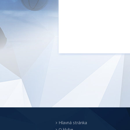
Hlavná stránka
O klube