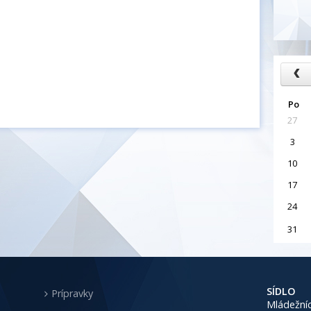
Po
27
3
10
17
24
31
SÍDLO
Prípravky
Mládežníc