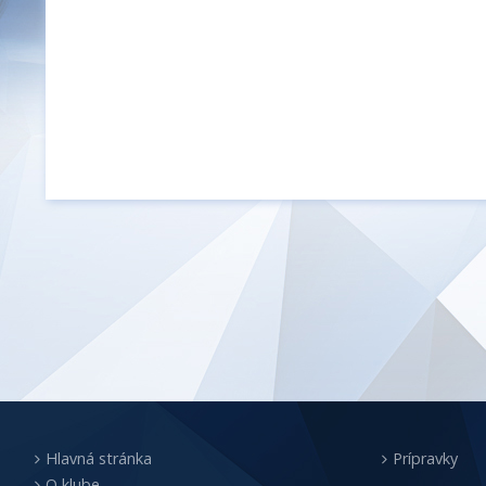
Hlavná stránka
Prípravky
O klube