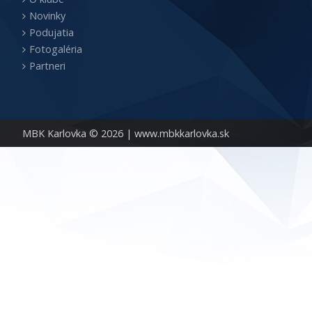
Novinky
Podujatia
Fotogaléria
Partneri
MBK Karlovka © 2026 |
www.mbkkarlovka.sk