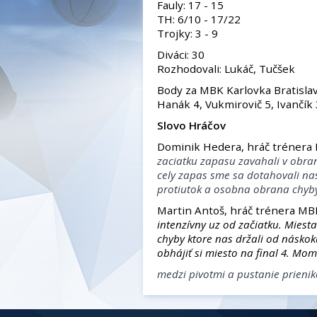
Fauly: 17 - 15
TH: 6/10 - 17/22
Trojky: 3 - 9
Diváci: 30
Rozhodovali: Lukáč, Tučšek
Body za MBK Karlovka Bratislav
Hanák 4, Vukmirovič 5, Ivančík 
Slovo Hráčov
Dominik Hedera, hráč trénera 
zaciatku zapasu zavahali v obra
cely zapas sme sa dotahovali nas
protiutok a osobna obrana chyby
Martin Antoš, hráč trénera MBK
intenzívny uz od začiatku. Miest
chyby ktore nas držali od násko
obhájiť si miesto na final 4. Mo
medzi pivotmi a pustanie prienik