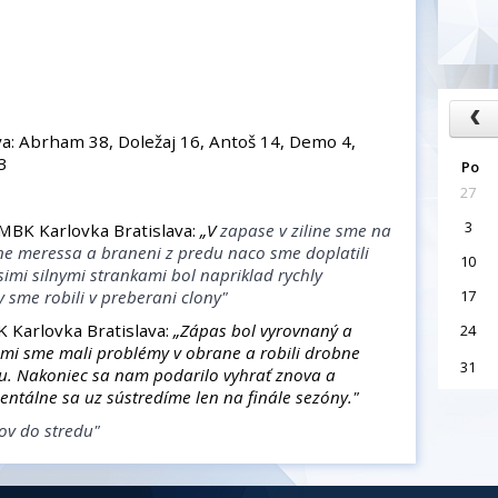
a: Abrham 38, Doležaj 16, Antoš 14, Demo 4,
3
Po
27
3
MBK Karlovka Bratislava:
„V
zapase v ziline sme na
ne meressa a braneni z predu naco sme doplatili
10
imi silnymi strankami bol napriklad rychly
 sme robili v preberani clony"
17
 Karlovka Bratislava:
„Zápas bol vyrovnaný a
24
ami sme mali problémy v obrane a robili drobne
31
ku. Nakoniec sa nam podarilo vyhrať znova a
mentálne sa uz sústredíme len na finále sezóny."
ov do stredu"