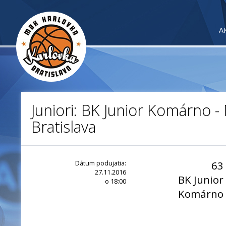
A
Juniori: BK Junior Komárno 
Bratislava
Dátum podujatia:
63
27.11.2016
BK Junior
o 18:00
Komárno