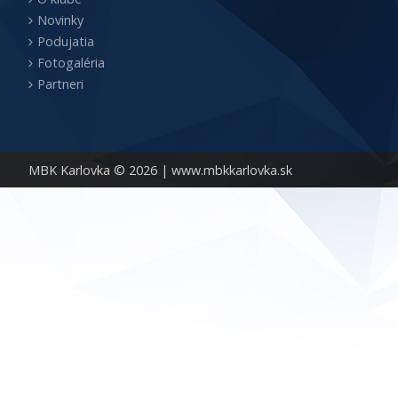
Novinky
Podujatia
Fotogaléria
Partneri
MBK Karlovka © 2026 |
www.mbkkarlovka.sk