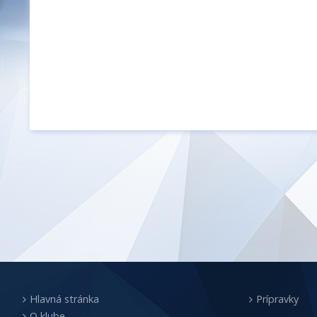
Hlavná stránka
Prípravky
O klube