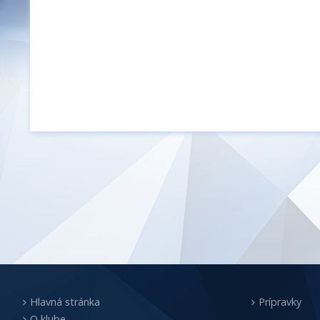
Hlavná stránka
Prípravky
O klube