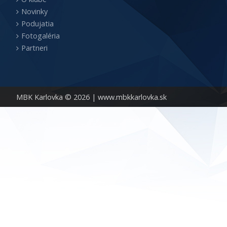
Novinky
Podujatia
Fotogaléria
Partneri
MBK Karlovka © 2026 |
www.mbkkarlovka.sk