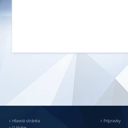
Hlavná stránka
Prípravky
O klube