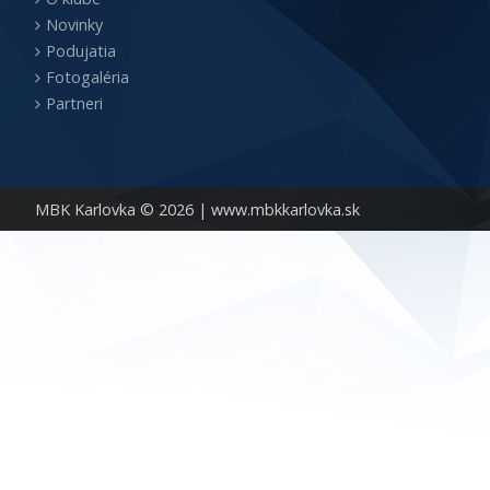
Novinky
Podujatia
Fotogaléria
Partneri
MBK Karlovka © 2026 |
www.mbkkarlovka.sk