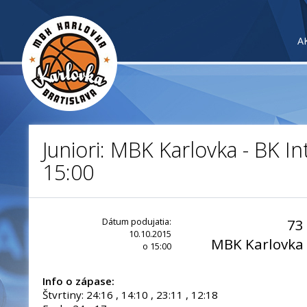
A
Juniori: MBK Karlovka - BK Int
15:00
Dátum podujatia:
73
10.10.2015
MBK Karlovka
o 15:00
Info o zápase:
Štvrtiny: 24:16 , 14:10 , 23:11 , 12:18