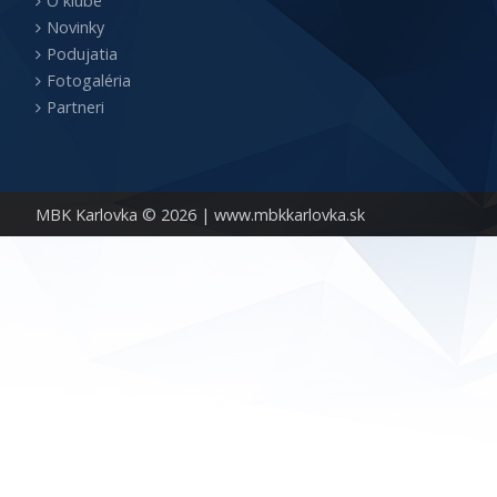
O klube
Novinky
Podujatia
Fotogaléria
Partneri
MBK Karlovka © 2026 |
www.mbkkarlovka.sk