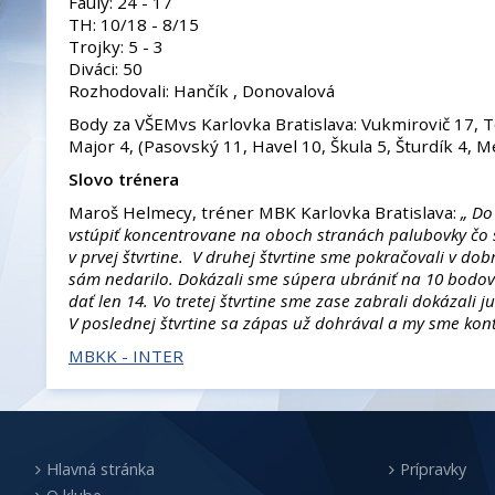
Fauly: 24 - 17
TH: 10/18 - 8/15
Trojky: 5 - 3
Diváci: 50
Rozhodovali: Hančík , Donovalová
Body za VŠEMvs Karlovka Bratislava: Vukmirovič 17, T
Major 4, (Pasovský 11, Havel 10, Škula 5, Šturdík 4, 
Slovo trénera
Maroš Helmecy, tréner MBK Karlovka Bratislava:
„ Do
vstúpiť koncentrovane na oboch stranách palubovky čo 
v prvej štvrtine. V druhej štvrtine sme pokračovali v dob
sám nedarilo. Dokázali sme súpera ubrániť na 10 bodov
dať len 14. Vo tretej štvrtine sme zase zabrali dokázali j
V poslednej štvrtine sa zápas už dohrával a my sme kont
MBKK - INTER
Hlavná stránka
Prípravky