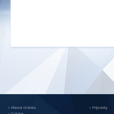
Hlavná stránka
Prípravky
O klube