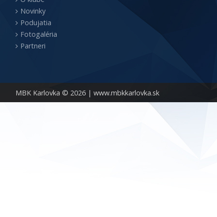
Novinky
Podujatia
Fotogaléria
Partneri
MBK Karlovka © 2026 |
www.mbkkarlovka.sk