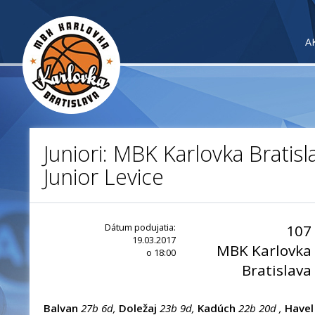
A
Juniori: MBK Karlovka Bratisl
Junior Levice
Dátum podujatia:
107
19.03.2017
MBK Karlovka
o 18:00
Bratislava
Balvan
27b 6d,
Doležaj
23b 9d,
Kadúch
22b 20d ,
Havel