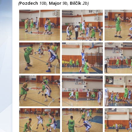
(
Pozdech
10b,
Major
9b,
Bilčík
2b)