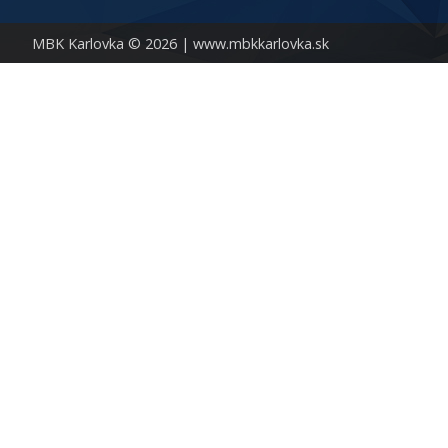
MBK Karlovka © 2026 |
www.mbkkarlovka.sk