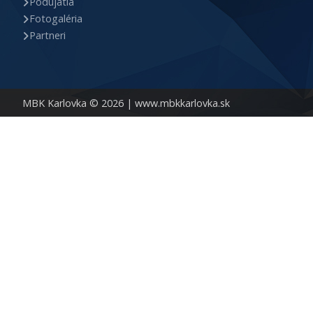
Podujatia
Fotogaléria
Partneri
MBK Karlovka © 2026 |
www.mbkkarlovka.sk