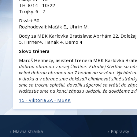
TH: 8/14 - 10/22
Trojky: 6 - 7
Diváci: 50
Rozhodovali: Mačák E., Uhrin M.
Body za MBK Karlovka Bratislava: Abrhám 22, Doležaj
5, Hirner4, Hanák 4, Demo 4
Slovo trénera
Maroš Helmecy, asistent trénera MBK Karlovka Brati
dobrou obranou v prvej štvrtine. V druhej štvrtine sa n
veľmi dobrou obranou na 7 bodov na sezónu. Vychádzal
v útoku a v obrane sme dokázali eliminovať silné strán
sme sa trochu splašili, dovolili súperovi sa vrátiť do z
Našťastie sme na konci zápasu ukázali, že dokážeme zvl
15 - Viktoria ZA - MBKK
Hlavná stránka
Prípravky