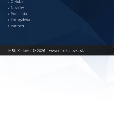
O klube
Novinky
Podujatia
Fotogaléria
Partneri
MBK Karlovka © 2026 |
www.mbkkarlovka.sk