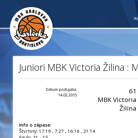
A
Juniori MBK Victoria Žilina :
Dátum podujatia:
61
14.02.2015
MBK Victoria
Žilina
Info o zápase:
Štvrtiny: 17:19 , 7:27 , 16:16 , 21:14
Fauly: 21 - 15