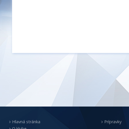
Hlavná stránka
Prípravky
O klube