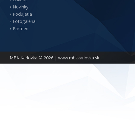
Novinky
Podujatia
Fotogaléria
Partneri
MBK Karlovka © 2026 |
www.mbkkarlovka.sk