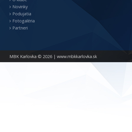
Novinky
Podujatia
Fotogaléria
Partneri
MBK Karlovka © 2026 |
www.mbkkarlovka.sk