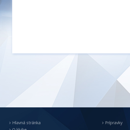
Hlavná stránka
Prípravky
O klube