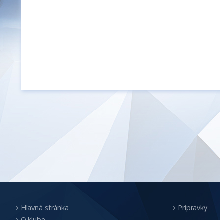
Hlavná stránka
Prípravky
O klube