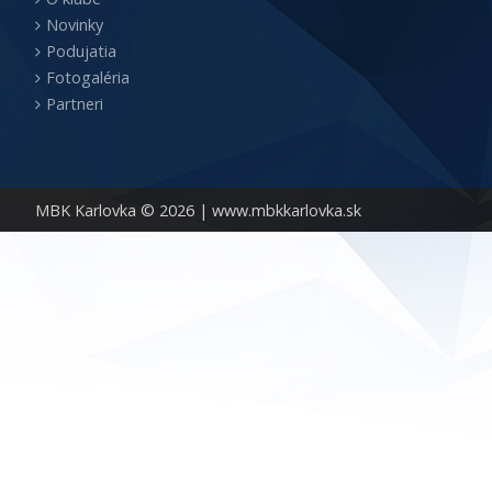
Novinky
Podujatia
Fotogaléria
Partneri
MBK Karlovka © 2026 |
www.mbkkarlovka.sk