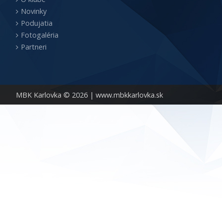
Novinky
Podujatia
Fotogaléria
Partneri
MBK Karlovka © 2026 |
www.mbkkarlovka.sk