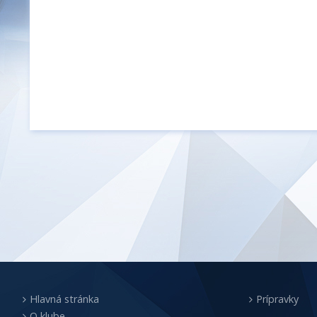
Hlavná stránka
Prípravky
O klube