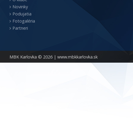
Novinky
Podujatia
Fotogaléria
Partneri
MBK Karlovka © 2026 |
www.mbkkarlovka.sk