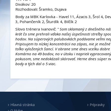
Divákov: 20
Rozhodovali: Šramko, Dujava
Body za MBK Karlovka - Havel 11, Ázacis 3, Šrol 4, De
3, Pohančeník 2, Šturdík 4, Bilčík 2
Slovo trénera Ivanovič:
" Som sklamaný z dnešného nášh
krát čo sme prehrali vďaka našej úspešnosti streľby spod
hodov. Na súperových palubovkách podávame veľmi nep
Pripisujem to nízkej koncentrácii na zápas, nie je možn
toľko vyložených šancí. V obrane sme dnes vcelku dobre 
Komárno na 49 bodov, no v útoku i napriek vypracovan
pokusom, sme nedokázali skórovať. Herne dnes súper ne
body a tých dal o 5 viac.
Hlavná stránka
Prípravky
O klube