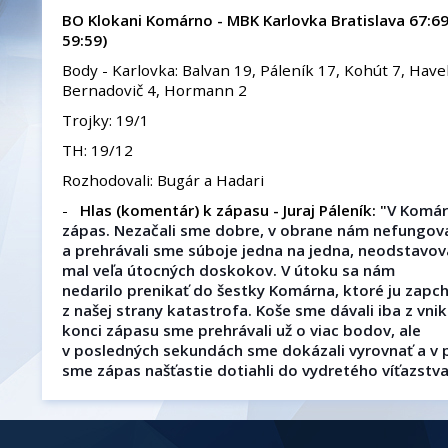
BO Klokani Komárno -
MBK Karlovka Bratislava
67:69
59:59)
Body - Karlovka: Balvan 19, Páleník 17, Kohút 7, Havel
Bernadovič 4, Hormann 2
Trojky: 19/1
TH: 19/12
Rozhodovali: Bugár a Hadari
-
Hlas (komentár) k zápasu - Juraj Páleník: "
V Komár
zápas. Nezačali sme dobre, v obrane nám nefungova
a prehrávali sme súboje jedna na jedna, neodstavov
mal veľa útocných doskokov. V útoku sa nám
nedarilo prenikať do šestky Komárna, ktoré ju zapch
z našej strany katastrofa. Koše sme dávali iba z vni
konci zápasu sme prehrávali už o viac bodov, ale
v posledných sekundách sme dokázali vyrovnať a v 
sme zápas našťastie dotiahli do vydretého víťazstva