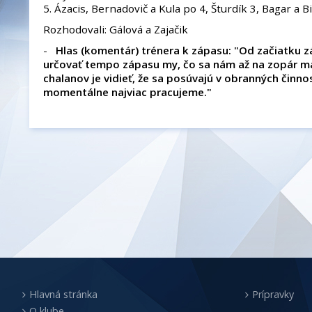
5. Ázacis, Bernadovič a Kula po 4, Šturdík 3, Bagar a Bi
Rozhodovali: Gálová a Zajačik
-
Hlas (komentár) trénera k zápasu: "Od začiatku z
určovať tempo zápasu my, čo sa nám až na zopár ma
chalanov je vidieť, že sa posúvajú v obranných činno
momentálne najviac pracujeme."
Hlavná stránka
Prípravky
O klube