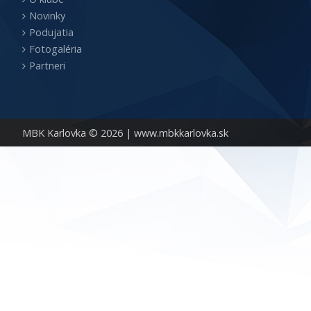
Novinky
Podujatia
Fotogaléria
Partneri
MBK Karlovka © 2026 |
www.mbkkarlovka.sk