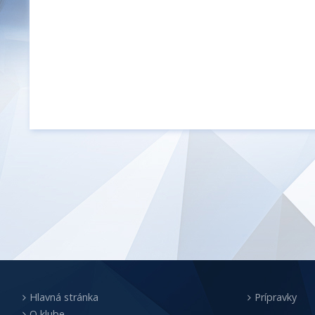
Hlavná stránka
Prípravky
O klube