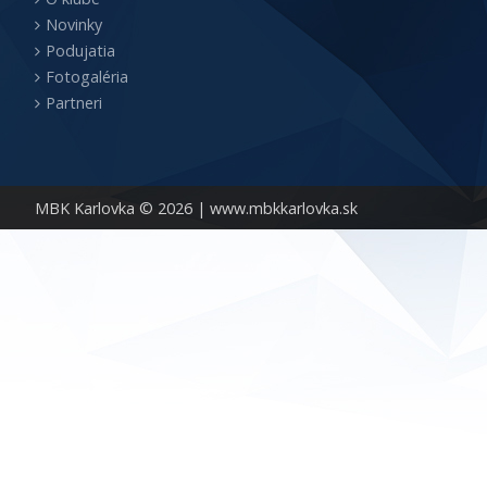
Novinky
Podujatia
Fotogaléria
Partneri
MBK Karlovka © 2026 |
www.mbkkarlovka.sk