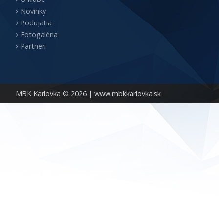
Novinky
Podujatia
Fotogaléria
Partneri
MBK Karlovka © 2026 |
www.mbkkarlovka.sk