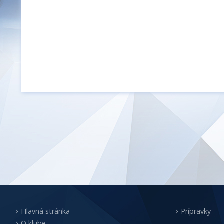
Hlavná stránka
Prípravky
O klube