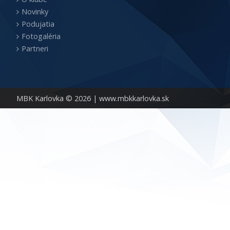
Novinky
Podujatia
Fotogaléria
Partneri
MBK Karlovka © 2026 |
www.mbkkarlovka.sk