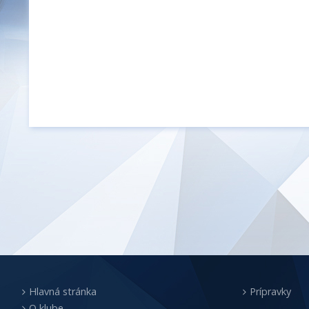
Hlavná stránka
Prípravky
O klube