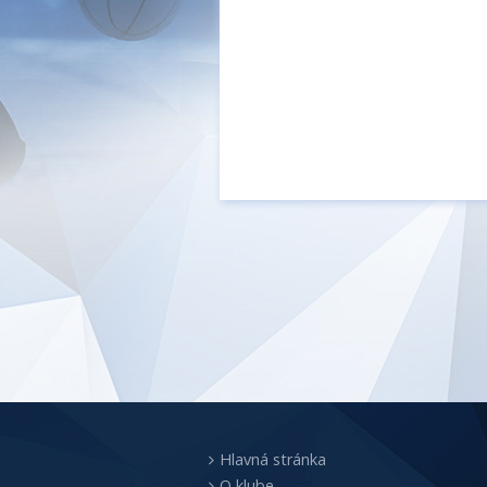
Hlavná stránka
O klube