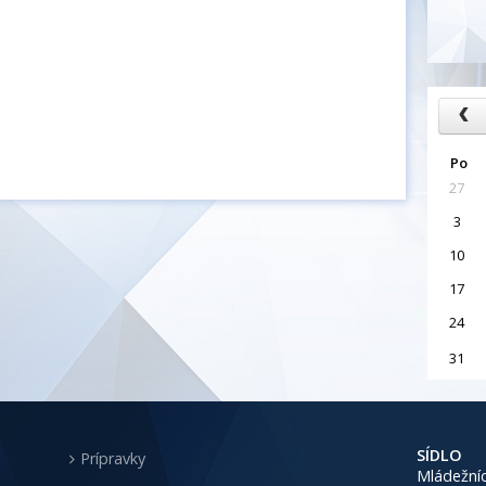
Po
27
3
10
17
24
31
SÍDLO
Prípravky
Mládežníc