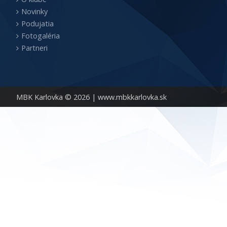
Novinky
Podujatia
Fotogaléria
Partneri
MBK Karlovka © 2026 |
www.mbkkarlovka.sk