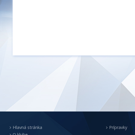
Hlavná stránka
Prípravky
O klube