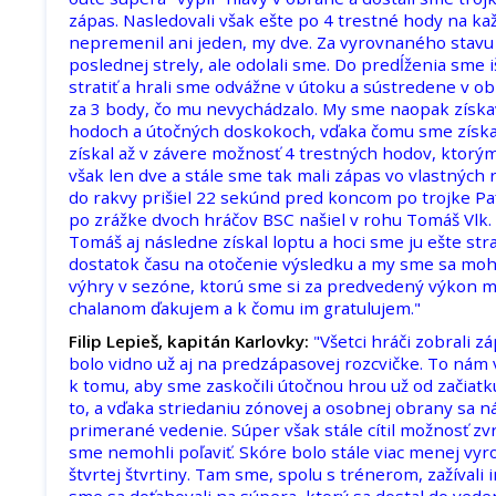
zápas. Nasledovali však ešte po 4 trestné hody na ka
nepremenil ani jeden, my dve. Za vyrovnaného stav
poslednej strely, ale odolali sme. Do predĺženia sme 
stratiť a hrali sme odvážne v útoku a sústredene v ob
za 3 body, čo mu nevychádzalo. My sme naopak získa
hodoch a útočných doskokoch, vďaka čomu sme získa
získal až v závere možnosť 4 trestných hodov, ktorým
však len dve a stále sme tak mali zápas vo vlastných
do rakvy prišiel 22 sekúnd pred koncom po trojke P
po zrážke dvoch hráčov BSC našiel v rohu Tomáš Vlk
Tomáš aj následne získal loptu a hoci sme ju ešte stra
dostatok času na otočenie výsledku a my sme sa mohl
výhry v sezóne, ktorú sme si za predvedený výkon mys
chalanom ďakujem a k čomu im gratulujem."
Filip Lepieš, kapitán Karlovky:
"Všetci hráči zobrali 
bolo vidno už aj na predzápasovej rozcvičke. To ná
k tomu, aby sme zaskočili útočnou hrou už od začiatk
to, a vďaka striedaniu zónovej a osobnej obrany sa ná
primerané vedenie. Súper však stále cítil možnosť zvr
sme nemohli poľaviť. Skóre bolo stále viac menej vy
štvrtej štvrtiny. Tam sme, spolu s trénerom, zažívali 
sme sa doťahovali na súpera, ktorý sa dostal do ved