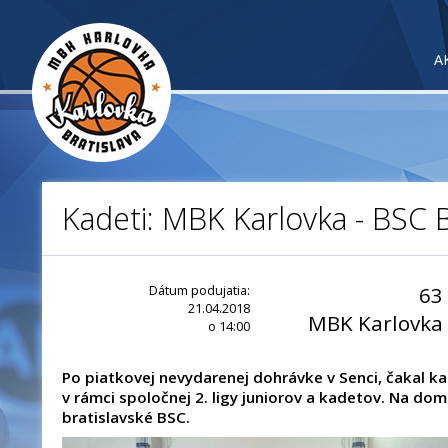
A
Kadeti: MBK Karlovka - BSC B
Dátum podujatia:
63
21.04.2018
MBK Karlovka
o 14:00
Po piatkovej nevydarenej dohrávke v Senci, čakal k
v rámci spoločnej 2. ligy juniorov a kadetov. Na dom
bratislavské BSC.