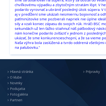
chvíľkovému výpadku a zbytočným stratám lôpt. V h
podarilo vyrovnať a ubrániť posledný útok súpera. V t
aj v predĺžení sme ukázali nesmiernu bojovnosť a odho
päťminútovke sme pozbierali napriek nie úplne ideá
sily a vzali koniec zápasu do svojich rúk. Hráči BSC m
sekundách už len ťažko stiahnuť náš päťbodový náskok
nám konečne podarilo zvíťaziť v jednom z posledných
ukázať, že sme konkurencieschopní, a že sa vieme pos
Naša výhra bola zaslúžená a tvrdo oddrená všetkými ô
na palubovku."
Hlavná stránka
Prípravky
O klube
Novinky
Podujatia
Fotogaléria
Partneri