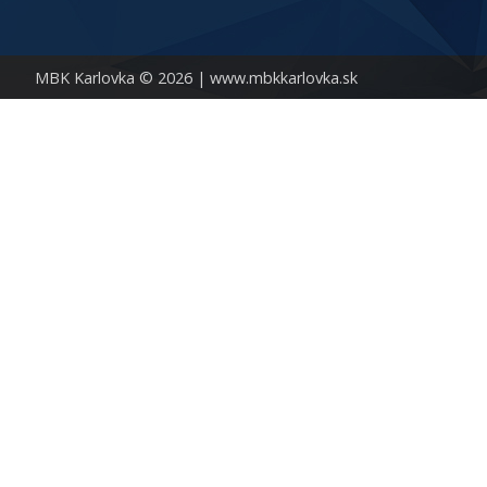
MBK Karlovka © 2026 |
www.mbkkarlovka.sk