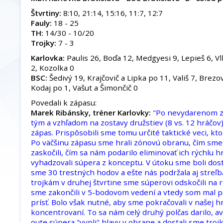
Štvrtiny:
8:10, 21:14, 15:16, 11:7, 12:7
Fauly:
18 - 25
TH:
14/30 - 10/20
Trojky:
7 - 3
Karlovka:
Paulis 26, Boďa 12, Medgyesi 9, Lepieš 6, Vl
2, Kozolka 0
BSC:
Šedivý 19, Krajčovič a Lipka po 11, Vališ 7, Brezov
Kodaj po 1, Vašut a Šimončič 0
Povedali k zápasu:
Marek Ribánsky, tréner Karlovky:
"Po nevydarenom z
tým a vzhľadom na zostavy družstiev (8 vs. 12 hráčov
zápas. Prispôsobili sme tomu určité taktické veci, kto
Po väčšinu zápasu sme hrali zónovú obranu, čím sm
zaskočili, čím sa nám podarilo eliminovať ich rýchlu 
vyhadzovali súpera z konceptu. V útoku sme boli dost
sme 30 trestných hodov a ešte nás podržala aj streľb
trojkám v druhej štvrtine sme súperovi odskočili na r
sme zakončili v 5-bodovom vedení a vtedy som mal po
prísť. Bolo však nutné, aby sme pokračovali v našej hr
koncentrovaní. To sa nám celý druhý polčas darilo, a
oute súpera "vypli" hlavy v obrane a dostali sme troj