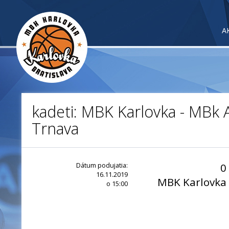
A
kadeti: MBK Karlovka - MBk A
Trnava
Dátum podujatia:
0
16.11.2019
MBK Karlovka
o 15:00