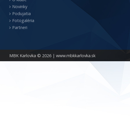
Novinky
Podujatia
Fotogaléria
Partneri
MBK Karlovka © 2026 |
www.mbkkarlovka.sk