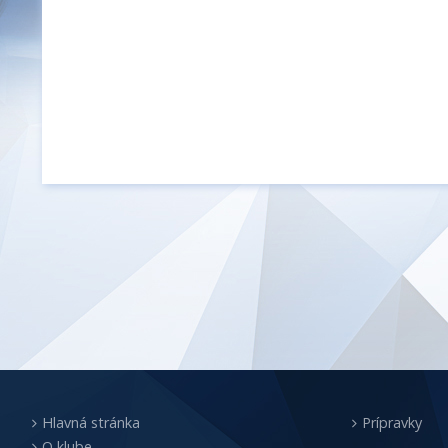
Hlavná stránka
Prípravky
O klube