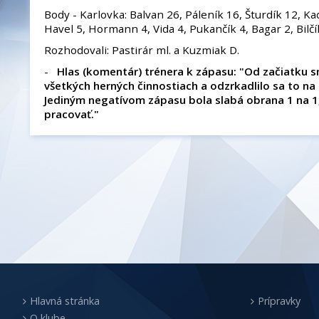
Body - Karlovka: Balvan 26, Páleník 16, Šturdík 12, K
Havel 5, Hormann 4, Vida 4, Pukančík 4, Bagar 2, Bilčí
Rozhodovali: Pastirár ml. a Kuzmiak D.
-
Hlas (komentár) trénera k zápasu: "Od začiatku 
všetkých herných činnostiach a odzrkadlilo sa to na
Jediným negatívom zápasu bola slabá obrana 1 na 1
pracovať."
Hlavná stránka
Prípravky
O klube