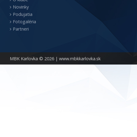
Novinky
Podujatia
Fotogaléria
Partneri
MBK Karlovka © 2026 |
www.mbkkarlovka.sk