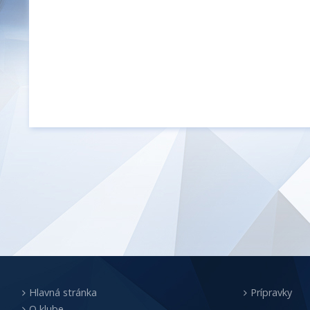
Hlavná stránka
Prípravky
O klube