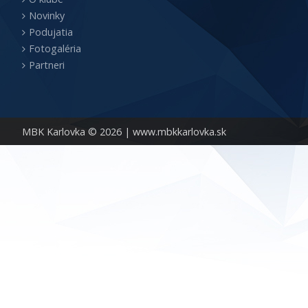
Novinky
Podujatia
Fotogaléria
Partneri
MBK Karlovka © 2026 |
www.mbkkarlovka.sk