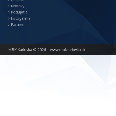
Novinky
Podujatia
Fotogaléria
Partneri
MBK Karlovka © 2026 |
www.mbkkarlovka.sk