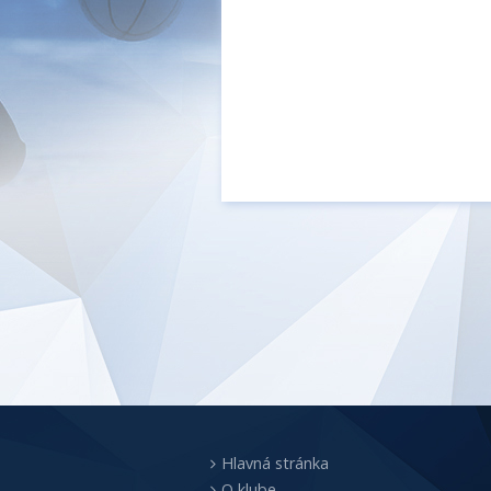
Hlavná stránka
O klube