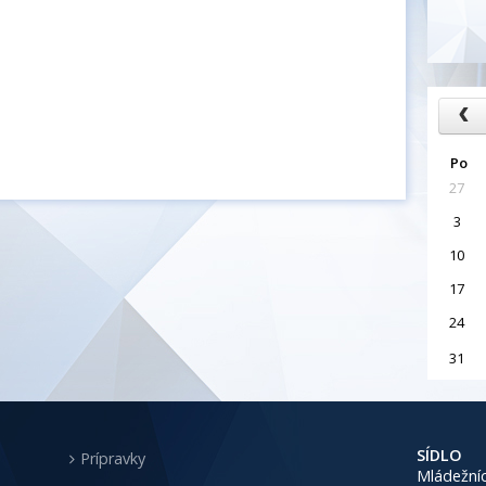
Po
27
3
10
17
24
31
SÍDLO
Prípravky
Mládežníc