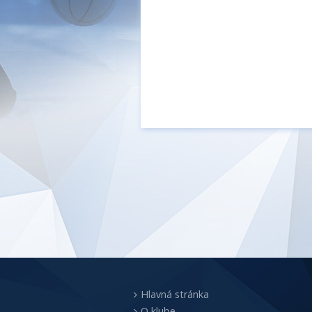
Hlavná stránka
O klube