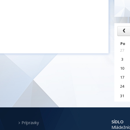
Po
27
3
10
17
24
31
SÍDLO
Prípravky
Mládežníc