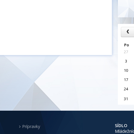
Po
27
3
10
17
24
31
SÍDLO
Prípravky
Mládežníc