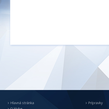
Hlavná stránka
Prípravky
O klube