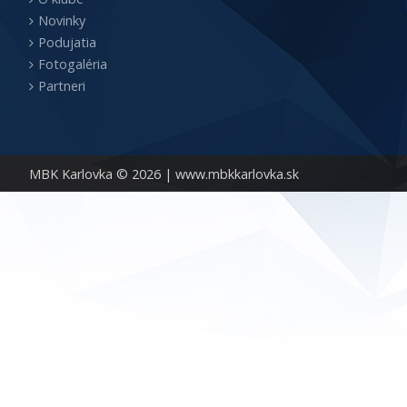
Novinky
Podujatia
Fotogaléria
Partneri
MBK Karlovka © 2026 |
www.mbkkarlovka.sk