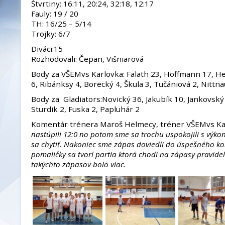
Štvrtiny: 16:11, 20:24, 32:18, 12:17
Fauly: 19 / 20
TH: 16/25 – 5/14
Trojky: 6/7
Diváci:15
Rozhodovali: Čepan, Višniarová
Body za VŠEMvs Karlovka: Falath 23, Hoffmann 17, He
6, Ribánksy 4, Borecký 4, Škula 3, Tučániová 2, Nittna
Body za Gladiators:Novický 36, Jakubík 10, Jankovský 
Sturdik 2, Fuska 2, Papluhár 2
Komentár trénera Maroš Helmecy, tréner VŠEMvs Ka
nastúpili 12:0 no potom sme sa trochu uspokojili s výko
sa chytiť. Nakoniec sme zápas doviedli do úspešného ko
pomaličky sa tvorí partia ktorá chodí na zápasy pravidel
takýchto zápasov bolo viac.