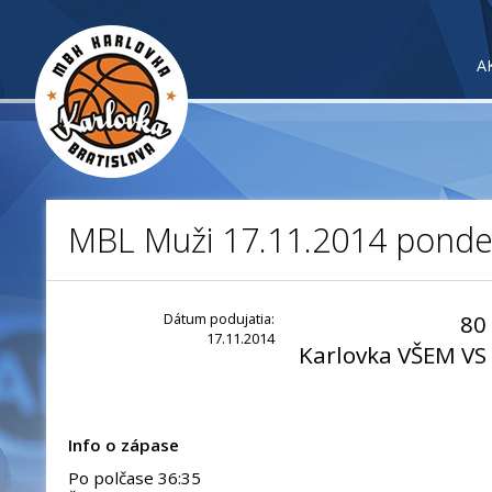
A
MBL Muži 17.11.2014 ponde
Dátum podujatia:
80
17.11.2014
Karlovka VŠEM VS
Info o zápase
Po polčase 36:35