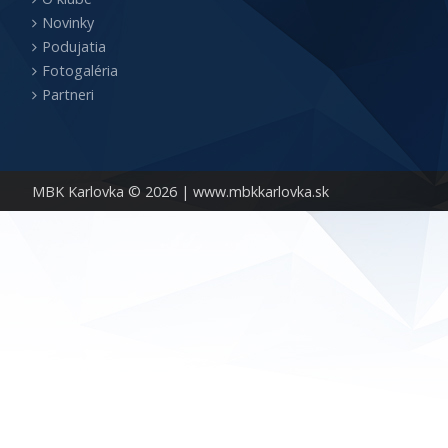
Novinky
Podujatia
Fotogaléria
Partneri
MBK Karlovka © 2026 |
www.mbkkarlovka.sk