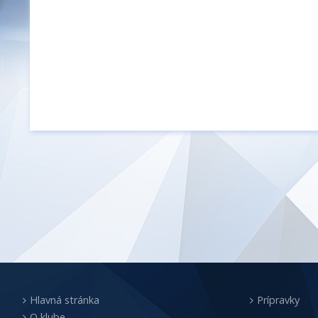
Hlavná stránka
Prípravky
O klube