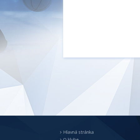
Hlavná stránka
O klube