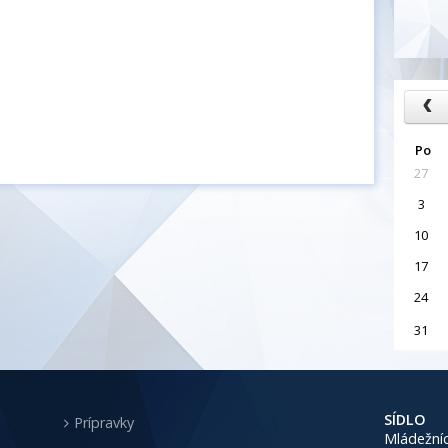
Po
27
3
10
17
24
31
SÍDLO
Prípravky
Mládežníc