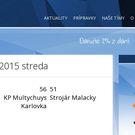
AKTUALITY
PRÍPRAVKY
NAŠE TÍMY
O
2015 streda
56
51
KP Multychuys
Strojár Malacky
Karlovka