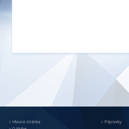
Hlavná stránka
Prípravky
O klube