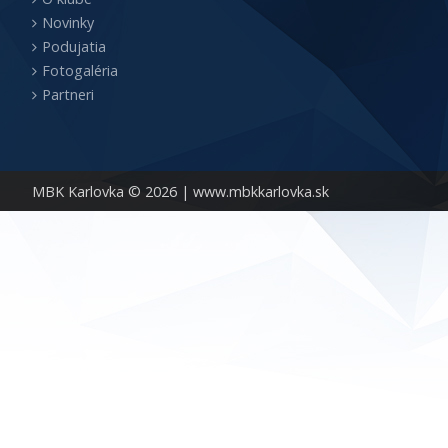
Novinky
Podujatia
Fotogaléria
Partneri
MBK Karlovka © 2026 |
www.mbkkarlovka.sk