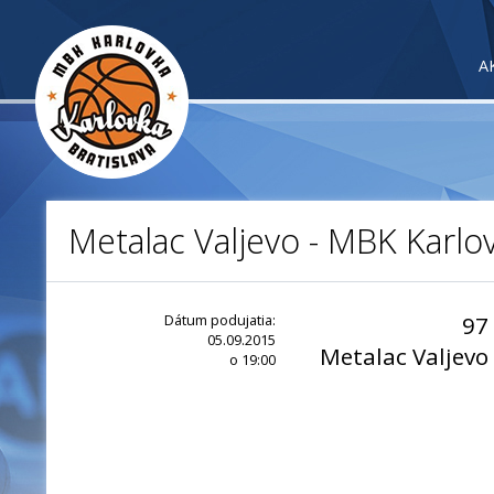
A
Metalac Valjevo - MBK Karlov
Dátum podujatia:
97
05.09.2015
Metalac Valjevo
o 19:00