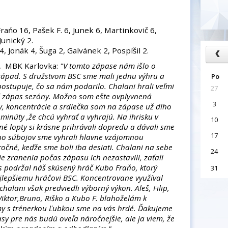
rańo 16, Pašek F. 6, Junek 6, Martinkovič 6,
Junický 2.
, Jonák 4, Šuga 2, Galvánek 2, Pospíšil 2.
, MBK Karlovka:
"V tomto zápase nám išlo o
 západ. S družstvom BSC sme mali jednu výhru a
Po
ostupuje, čo sa nám podarilo. Chalani hrali veľmi
27
í zápas sezóny. Možno som ešte ovplyvnená
3
y, koncentrácie a srdiečka som na zápase už dlho
 minúty ,že chcú vyhrať a vyhrajú. Na ihrisku v
10
ané lopty si krásne prihrávali dopredu a dávali sme
17
ho súbojov sme vyhrali hlavne vzájomnou
očné, keďže sme boli iba desiati. Chalani na sebe
24
ie zranenia počas zápasu ich nezastavili, zaťali
ás podržal náš skúsený hráč Kubo Fraňo, ktorý
31
jlepšiemu hráčovi BSC. Koncentrovane využíval
chalani však predviedli výborný výkon. Aleš, Filip,
iktor,Bruno, Riško a Kubo F. blahoželám k
 my s trénerkou Ľubkou sme na vás hrdé. Ďakujeme
y pre nás budú oveľa náročnejšie, ale ja viem, že