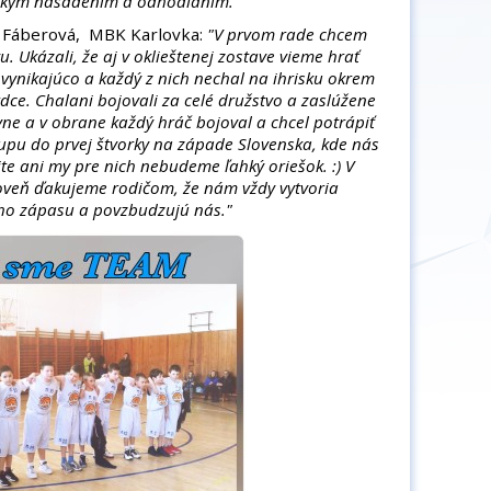
akým nasadením a odhodlaním."
 Fáberová, MBK Karlovka:
"V prvom rade chcem
. Ukázali, že aj v oklieštenej zostave vieme hrať
 vynikajúco a každý z nich nechal na ihrisku okrem
rdce. Chalani bojovali za celé družstvo a zaslúžene
ívne a v obrane každý hráč bojoval a chcel potrápiť
upu do prvej štvorky na západe Slovenska, kde nás
ite ani my pre nich nebudeme ľahký oriešok. :) V
oveň ďakujeme rodičom, že nám vždy vytvoria
ého zápasu a povzbudzujú nás."