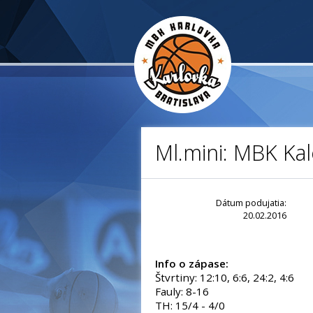
Ml.mini: MBK Kal
Dátum podujatia:
20.02.2016
Info o zápase:
Štvrtiny: 12:10, 6:6, 24:2, 4:6
Fauly: 8-16
TH: 15/4 - 4/0