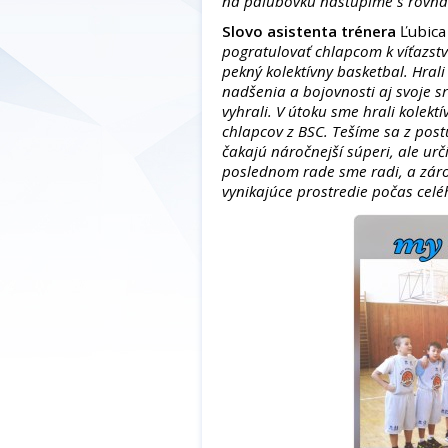
na palubovku nastúpime s rovn
Slovo asistenta trénera
Ľubica
pogratulovať chlapcom k víťazstvu
pekný kolektívny basketbal. Hrali
nadšenia a bojovnosti aj svoje s
vyhrali. V útoku sme hrali kolekt
chlapcov z BSC. Tešíme sa z post
čakajú náročnejší súperi, ale urč
poslednom rade sme radi, a zár
vynikajúce prostredie počas cel