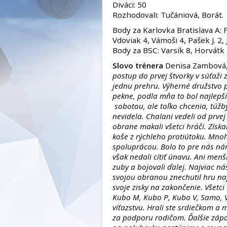
Diváci: 50
Rozhodovali: Tučániová, Borát.
Body za Karlovka Bratislava A: F
Vdoviak 4, Vámoši 4, Pašek J. 2, 
Body za BSC: Varsík 8, Horvátk 4
Slovo trénera
Denisa Zambová
postup do prvej štvorky v súťaži
jednu prehru. Výherné družstvo p
pekne, podla mňa to bol najlepš
sobotou, ale toľko chcenia, túžb
nevidela. Chalani vedeli od prvej
obrane makali všetci hráči. Získ
koše z rýchleho protiútoku. Mno
spoluprácou. Bolo to pre nás nár
však nedali cítiť únavu. Ani menš
zuby a bojovali ďalej. Najviac n
svojou obranou znechutil hru na
svoje zisky na zakončenie. Všetci 
Kubo M, Kubo P, Kubo V, Samo, V
víťazstvu. Hrali ste srdiečkom a
za podporu rodičom. Ďalšie zápas